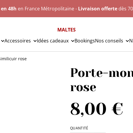
n
en 48h
en France Métropolitaine -
Livraison offerte
dès 70
MALTES
Accessoires
Idées cadeaux
Bookings
Nos conseils
N
imilicuir rose
Porte-mon
rose
8,00 €
QUANTITÉ